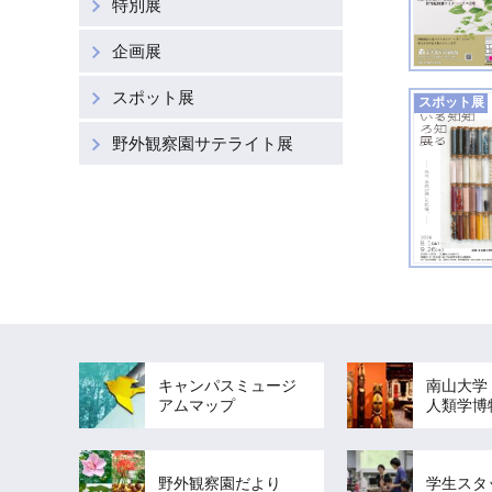
博物館への寄贈
特別展
企画展
スポット展
スポット展
野外観察園サテライト展
キャンパスミュージ
南山大学
アムマップ
人類学博
野外観察園だより
学生スタ