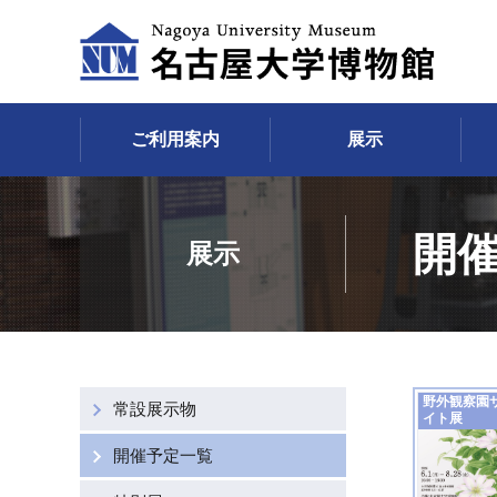
ご利用案内
展示
開
展示
野外観察園
常設展示物
イト展
開催予定一覧