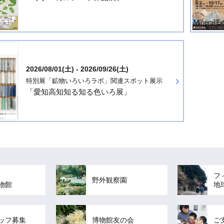
2026/08/01(土) - 2026/09/26(土)
特別展「鉱物いろいろラボ」関連スポット展示
「愛知高知知る知る色いろ展」
フ
野外観察園
物館
地
ッフ募集
博物館友の会
ご