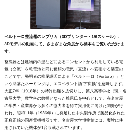
ベルトーロ整流器のレプリカ（3Dプリンター・1/6スケール）、
3Dモデルの動画にて、さまざまな角度から標本をご覧いただけま
す。
整流器とは建物内の壁などにあるコンセントから利用している電
気（交流）を乾電池と同じ種類の電気（直流）へ変換する装置の
ことです。発明者の椎尾詷氏による「ベルト―ロ（Vertoro）」と
いう洒落たネーミングは、エスペラント語で"変換"を意味します。
大正7年（1918年）の特許出願を皮切りに、第八高等学校（現・名
古屋大学）数学科の教授となった椎尾氏を中心として、在名古屋
の学界・産業界から多くの協力者を得て実用化に向けた開発が行
われ、昭和11年（1936年）に発足した中央製作所で製品化された
正真正銘の国産電機機器です。名古屋大学博物館には、実験に使
用されていた機体が1台収蔵されています。