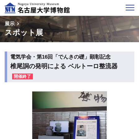
展示
スポット展
電気学会・第16回「でんきの礎」顕彰記念
椎尾詷の発明による ベルトーロ整流器