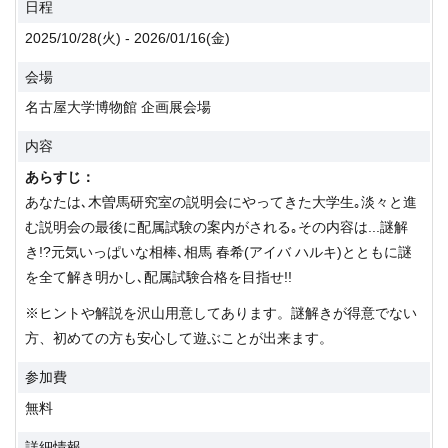
日程
2025/10/28(火) - 2026/01/16(金)
会場
名古屋大学博物館 企画展会場
内容
あらすじ：
あなたは､木曽馬研究室の説明会にやってきた大学生｡淡々と進
む説明会の最後に配属試験の案内がされる｡その内容は...謎解
き!?元気いっぱいな相棒､相馬 春希(アイバ ハルキ)とともに謎
を全て解き明かし､配属試験合格を目指せ!!
※ヒントや解説を沢山用意してあります。謎解きが得意でない
方、初めての方も安心して遊ぶことが出来ます。
参加費
無料
詳細情報