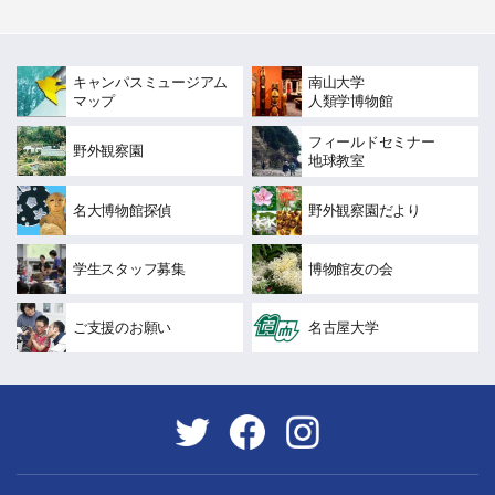
キャンパスミュージアム
南山大学
マップ
人類学博物館
フィールドセミナー
野外観察園
地球教室
名大博物館探偵
野外観察園だより
学生スタッフ募集
博物館友の会
ご支援のお願い
名古屋大学