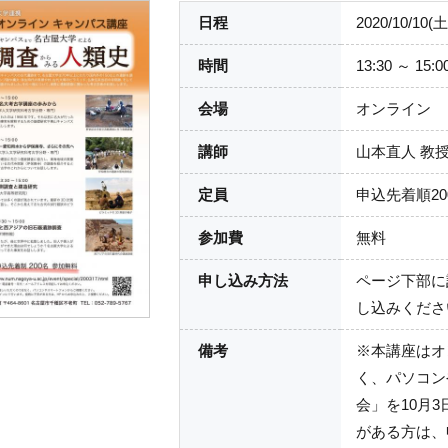
日程
2020/10/10(土
時間
13:30 ～ 15:0
会場
オンライン
講師
山本直人 教
定員
申込先着順20
参加費
無料
申し込み方法
ページ下部に
し込みくださ
備考
※本講座はオ
く、パソコン
会」を10月
がある方は、