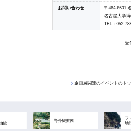
お問い合わせ
〒464-860
名古屋大学博
TEL：052-789
受
企画展関連のイベントのト
フ
野外観察園
物館
地