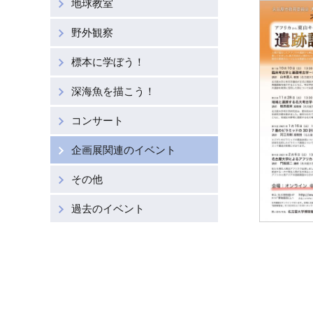
博物館への寄贈
地球教室
野外観察
標本に学ぼう！
深海魚を描こう！
コンサート
企画展関連のイベント
その他
過去のイベント