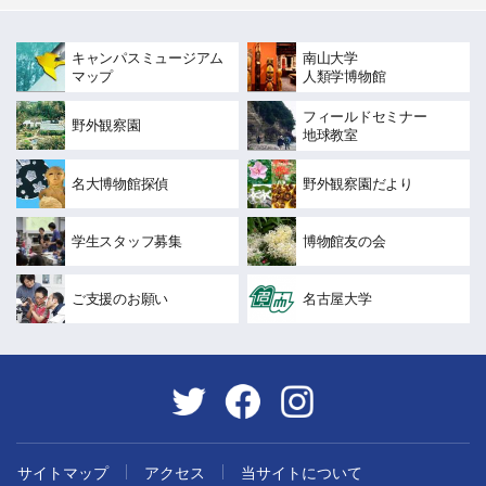
キャンパスミュージアム
南山大学
マップ
人類学博物館
フィールドセミナー
野外観察園
地球教室
名大博物館探偵
野外観察園だより
学生スタッフ募集
博物館友の会
ご支援のお願い
名古屋大学
サイトマップ
アクセス
当サイトについて