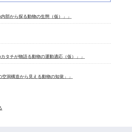
骨の内部から探る動物の生態（仮）」」
骨のカタチが物語る動物の運動適応（仮）」」
内の空洞構造から見える動物の知覚」」
る