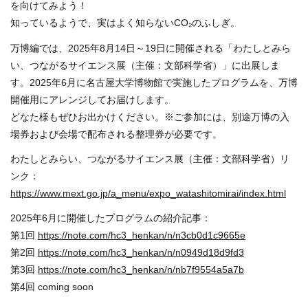
を向けてみよう！
知っているようで、実はよく知らないCO₂のふしぎ。
万博編では、2025年8月14日～19日に開催される「わたしとみら
い、つながるサイエンス展（主催：文部科学省）」に出展しま
す。2025年6月に名古屋大学博物館で実施したプログラムを、万博
開催用にアレンジしてお届けします。
どなた様もぜひお出かけください。※ご参加には、別途万博の入
場券および会場で配布される整理券が必要です。
わたしとみらい、つながるサイエンス展（主催：文部科学省）リ
ンク：
https://www.mext.go.jp/a_menu/expo_watashitomirai/index.html
2025年6月に開催したプログラムの紹介記事：
第1回
https://note.com/hc3_henkan/n/n3cb0d1c9665e
第2回
https://note.com/hc3_henkan/n/n0949d18d9fd3
第3回
https://note.com/hc3_henkan/n/nb7f9554a5a7b
第4回 coming soon