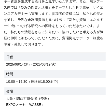
ギー資源を生成する流れをご見学いただきます。また、展示ブー
ス内では「CO
の性質と活用」をテーマとした科学教室、サイエ
2
ンスアカデミーも実施します。参加者の皆様には、私たちの展示
を通じ、身近な未利用資源を見つけ出して新たな資源・エネルギ
ー生成につなげる研究への興味をもっていただきたいです。ま
た、私たちの活動をさらに知りたい・協力したいと考える方が気
軽に仲間に加わっていただくために、変環拠点サポーター制度を
準備・募集しております。
日程
2025/08/14(木) - 2025/08/19(火)
時間
10:00～19:30（最終日18:00まで）
会場
大阪・関西万博会場（夢洲）
EXPOメッセ「WASSE」