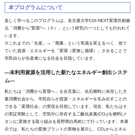
本プログラムについて
楽しく学べるこのプログラムは、名古屋大学COI-NEXT変環共創拠
点「消費から"変環"へ（※）」という研究の一つとしても行われて
います。
※これまでの「生産」→「廃棄」という常識を変えるべく、捨て
ていた資源・エネルギーを「変環（変換し循環）」させることで
市民自らが生産者になる社会を目指しています。
―未利用資源を活用した新たなエネルギー創出システ
ム―
私たちは「消費から変環へ」を合言葉に、化石燃料に依存した大
量消費社会から、市民自らが資源・エネルギーを生み出すことの
できる「変環社会」の実現を目指しています。現在、私たちはそ
の実証実験として、空気中に存在する二酸化炭素(CO
)を燃料(メ
2
タン)に変換する取り組みを長野県白馬村にて行っています。本展
示では、私たちの変換プラントの実物を展示し、CO
からエネル
2